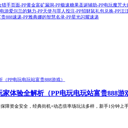
玩家体验全解析（PP电玩电玩站富贵888游
证保障资金安全，经典街机+动态倍率场玩法多样，新手1分钟上