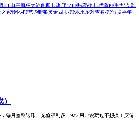
戏）
手，每月签到送币、充值福利多，92%用户说玩过不想换！厌倦