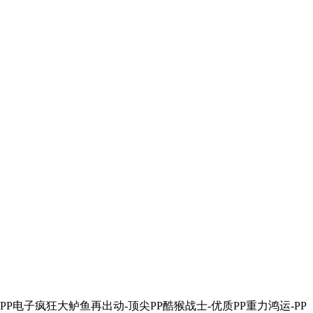
-PP电子疯狂大鲈鱼再出动-顶尖PP酷猴战士-优质PP重力鸿运-PP