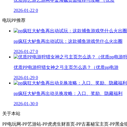
优质pp艺游艺游网夺金海贼页面推荐与攻略 （优质
2026-01-22
0
电玩PP推荐
pp疯狂大鲈鱼再出动试玩：这款捕鱼游戏凭什么火出圈
2026-01-27
0
优质PP电游狩猎女神之弓主页怎么选？（优质pp电游
2026-01-29
0
pp疯狂大鲈鱼再出动兑换攻略：入口、奖励、隐藏福利
2026-01-30
0
关于本站
PP电玩网-PP艺游站-PP虎虎生财首页-PP古墓秘宝主页-PP黑