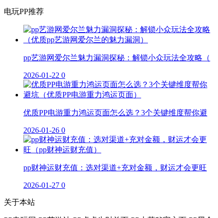
电玩PP推荐
pp艺游网爱尔兰魅力漏洞探秘：解锁小众玩法全攻略（
2026-01-22
0
优质PP电游重力鸿运页面怎么选？3个关键维度帮你避
2026-01-26
0
pp财神运财充值：选对渠道+充对金额，财运才会更旺
2026-01-27
0
关于本站