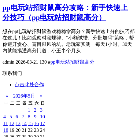
pp电玩站招财鼠高分攻略：新手快速上
分技巧（pp电玩站招财鼠高分）
想在pp电玩站招财鼠游戏稳稳拿高分？新手快速上分的技巧都
在这儿！比如观察时段规律、“小额试错、分批加码”策略，帮
你避开贪心、盲目跟风的坑。老玩家实测：每天1小时、30天
内就能摸透高分门道，小王半个月从...
admin
2026-03-21
130
#
pp电玩站招财鼠高分
联系我们
点击此处合作
«
2026年5月
»
一
二
三
四
五
六
日
1
2
3
4
5
6
7
8
9
10
11
12
13
14
15
16
17
18
19
20
21
22
23
24
25
26
27
28
29
30
31