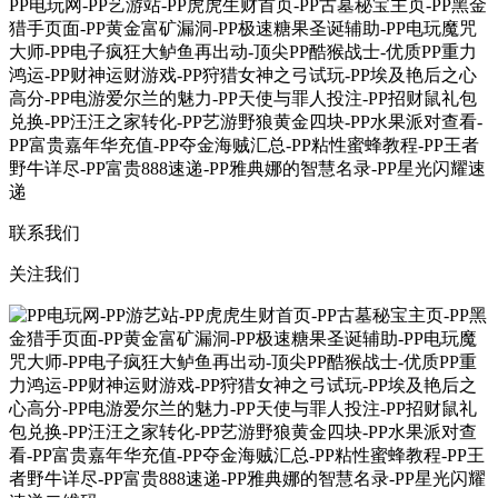
PP电玩网-PP艺游站-PP虎虎生财首页-PP古墓秘宝主页-PP黑金
猎手页面-PP黄金富矿漏洞-PP极速糖果圣诞辅助-PP电玩魔咒
大师-PP电子疯狂大鲈鱼再出动-顶尖PP酷猴战士-优质PP重力
鸿运-PP财神运财游戏-PP狩猎女神之弓试玩-PP埃及艳后之心
高分-PP电游爱尔兰的魅力-PP天使与罪人投注-PP招财鼠礼包
兑换-PP汪汪之家转化-PP艺游野狼黄金四块-PP水果派对查看-
PP富贵嘉年华充值-PP夺金海贼汇总-PP粘性蜜蜂教程-PP王者
野牛详尽-PP富贵888速递-PP雅典娜的智慧名录-PP星光闪耀速
递
联系我们
关注我们