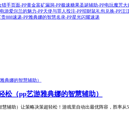
轻松（pp艺游雅典娜的智慧辅助）
慧辅助）让策略决策超轻松！游戏里自动出最优阵容，胜率从52