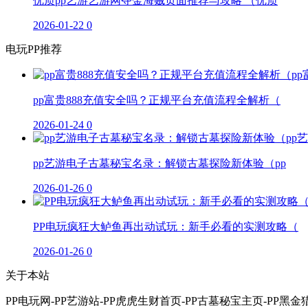
优质pp艺游艺游网夺金海贼页面推荐与攻略 （优质
2026-01-22
0
电玩PP推荐
pp富贵888充值安全吗？正规平台充值流程全解析（
2026-01-24
0
pp艺游电子古墓秘宝名录：解锁古墓探险新体验（pp
2026-01-26
0
PP电玩疯狂大鲈鱼再出动试玩：新手必看的实测攻略（
2026-01-26
0
关于本站
PP电玩网-PP艺游站-PP虎虎生财首页-PP古墓秘宝主页-PP黑