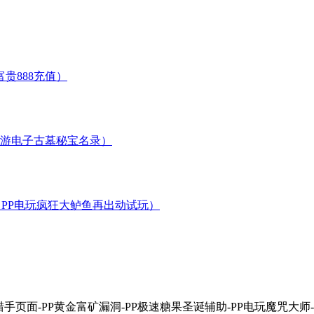
金猎手页面-PP黄金富矿漏洞-PP极速糖果圣诞辅助-PP电玩魔咒大师