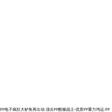
-PP电子疯狂大鲈鱼再出动-顶尖PP酷猴战士-优质PP重力鸿运-PP