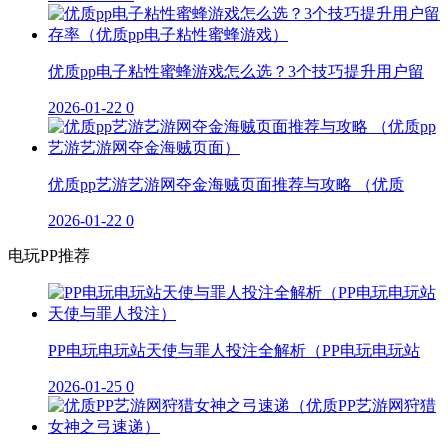
优质pp电子粘性蜜蜂游戏怎么选？3个技巧提升用户留
2026-01-22
0
优质pp艺游艺游网夺金海贼页面推荐与攻略 （优质
2026-01-22
0
电玩PP推荐
PP电玩电玩站天使与罪人投注全解析（PP电玩电玩站
2026-01-25
0