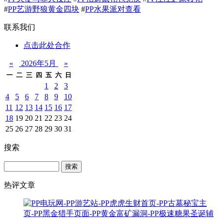
#
PP艺游野狼黄金四块
#
PP水果派对查看
联系我们
点击此处合作
«
2026年5月
»
一
二
三
四
五
六
日
1
2
3
4
5
6
7
8
9
10
11
12
13
14
15
16
17
18
19
20
21
22
23
24
25
26
27
28
29
30
31
搜索
Search
热评文章