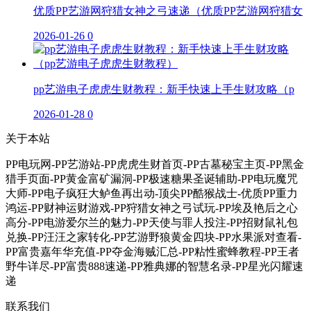
优质PP艺游网狩猎女神之弓速递（优质PP艺游网狩猎女
2026-01-26
0
pp艺游电子虎虎生财教程：新手快速上手生财攻略（p
2026-01-28
0
关于本站
PP电玩网-PP艺游站-PP虎虎生财首页-PP古墓秘宝主页-PP黑金
猎手页面-PP黄金富矿漏洞-PP极速糖果圣诞辅助-PP电玩魔咒
大师-PP电子疯狂大鲈鱼再出动-顶尖PP酷猴战士-优质PP重力
鸿运-PP财神运财游戏-PP狩猎女神之弓试玩-PP埃及艳后之心
高分-PP电游爱尔兰的魅力-PP天使与罪人投注-PP招财鼠礼包
兑换-PP汪汪之家转化-PP艺游野狼黄金四块-PP水果派对查看-
PP富贵嘉年华充值-PP夺金海贼汇总-PP粘性蜜蜂教程-PP王者
野牛详尽-PP富贵888速递-PP雅典娜的智慧名录-PP星光闪耀速
递
联系我们