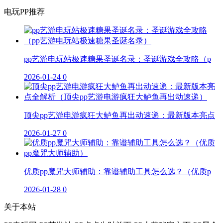
电玩PP推荐
pp艺游电玩站极速糖果圣诞名录：圣诞游戏全攻略（p
2026-01-24
0
顶尖pp艺游电游疯狂大鲈鱼再出动速递：最新版本亮点
2026-01-27
0
优质pp魔咒大师辅助：靠谱辅助工具怎么选？（优质p
2026-01-28
0
关于本站