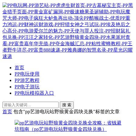
首页
PP电玩使用
PP游艺教程
PP电子游玩
PP电玩模拟器入口
搜 索
首页
包含"pp艺游电玩站野狼黄金四块兑换"标签的文章