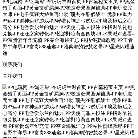
PP电玩网-PP艺游站-PP虎虎生财首页-PP古墓秘宝主页-PP黑金
猎手页面-PP黄金富矿漏洞-PP极速糖果圣诞辅助-PP电玩魔咒
大师-PP电子疯狂大鲈鱼再出动-顶尖PP酷猴战士-优质PP重力
鸿运-PP财神运财游戏-PP狩猎女神之弓试玩-PP埃及艳后之心
高分-PP电游爱尔兰的魅力-PP天使与罪人投注-PP招财鼠礼包
兑换-PP汪汪之家转化-PP艺游野狼黄金四块-PP水果派对查看-
PP富贵嘉年华充值-PP夺金海贼汇总-PP粘性蜜蜂教程-PP王者
野牛详尽-PP富贵888速递-PP雅典娜的智慧名录-PP星光闪耀速
递
联系我们
关注我们