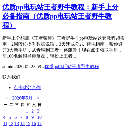
优质pp电玩站王者野牛教程：新手上分
必备指南（优质pp电玩站王者野牛教
程）
新手上分想靠《王者荣耀》王者野牛？pp电玩站这套教程超实
用！2周段位提升数据说话，3天速成公式+避坑指南，帮你避
开3大新手坑，从青铜到王者一路飙升！现在点击领取手册，
前100名解锁导师复盘，轻松上王者...
admin
2026-05-23
59
#
优质pp电玩站王者野牛教程
联系我们
点击此处合作
«
2026年5月
»
一
二
三
四
五
六
日
1
2
3
4
5
6
7
8
9
10
11
12
13
14
15
16
17