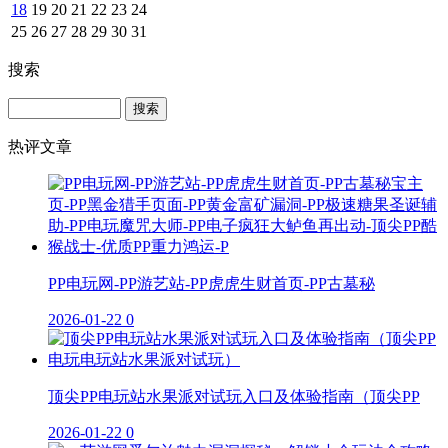
18
19
20
21
22
23
24
25
26
27
28
29
30
31
搜索
Search
热评文章
PP电玩网-PP游艺站-PP虎虎生财首页-PP古墓秘
2026-01-22
0
顶尖PP电玩站水果派对试玩入口及体验指南（顶尖PP
2026-01-22
0