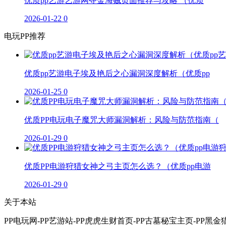
优质pp艺游艺游网夺金海贼页面推荐与攻略 （优质
2026-01-22
0
电玩PP推荐
优质pp艺游电子埃及艳后之心漏洞深度解析（优质pp
2026-01-25
0
优质PP电玩电子魔咒大师漏洞解析：风险与防范指南（
2026-01-29
0
优质PP电游狩猎女神之弓主页怎么选？（优质pp电游
2026-01-29
0
关于本站
PP电玩网-PP艺游站-PP虎虎生财首页-PP古墓秘宝主页-PP黑