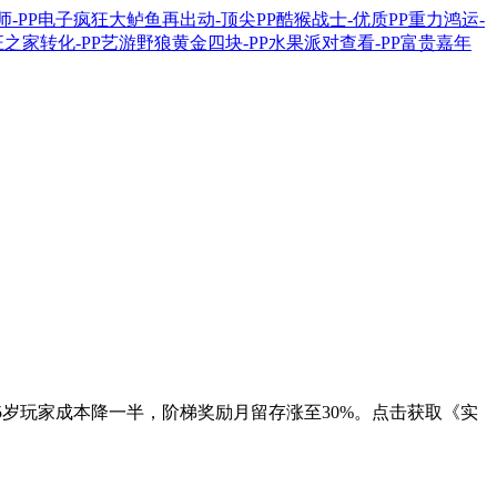
35岁玩家成本降一半，阶梯奖励月留存涨至30%。点击获取《实