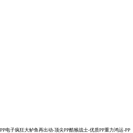
-PP电子疯狂大鲈鱼再出动-顶尖PP酷猴战士-优质PP重力鸿运-PP