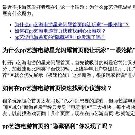
最近不少游戏爱好者都在讨论一个话题：为什么pp艺游电游
底有什么魔力。
为什么pp艺游电游星光闪耀首页能让玩家"一眼沦陷"？
如何在pp艺游电游首页快速找到心仪游戏？
pp艺游电游首页的"隐藏福利"你发现了吗？
为什么pp艺游电游星光闪耀首页能让玩家"一眼沦陷
打开pp艺游电游的星光闪耀首页，首先被吸引的就是它简洁
分，加载速度比同类平台快30%，上线半年用户突破10万，
荐"区就会优先展示《极速枪战》这类新游，很多玩家都说"进
如何在pp艺游电游首页快速找到心仪游戏？
很多玩家担心首页太花哨反而找不到想要的游戏，但pp艺游电
间区域分"新游首发""经典复刻""电竞专区"三大板块，每个
友，以前找游戏要翻十几个页面，现在在pp艺游首页5秒就能
pp艺游电游首页的"隐藏福利"你发现了吗？