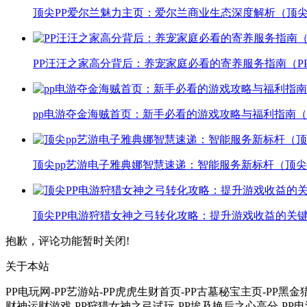
顶尖PP爱尔兰魅力主页：爱尔兰商业生态深度解析（顶尖
PP汪汪之家高分背后：养宠家庭必看的寄养服务指南（P
pp电游夺金海贼首页：新手必看的游戏攻略与福利指南（
顶尖pp艺游电子雅典娜智慧速递：智能服务新标杆（顶尖
顶尖PP电游狩猎女神之弓转化攻略：提升游戏收益的关键
抱歉，评论功能暂时关闭!
关于本站
PP电玩网-PP艺游站-PP虎虎生财首页-PP古墓秘宝主页-PP黑
财神运财游戏-PP狩猎女神之弓试玩-PP埃及艳后之心高分-PP电