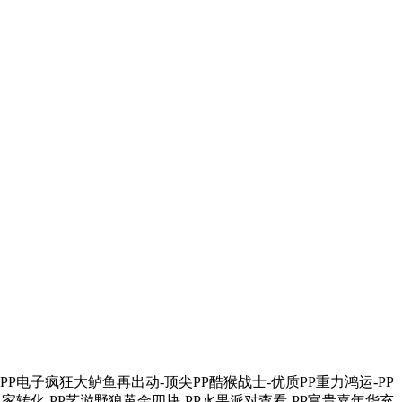
-PP电子疯狂大鲈鱼再出动-顶尖PP酷猴战士-优质PP重力鸿运-PP
之家转化-PP艺游野狼黄金四块-PP水果派对查看-PP富贵嘉年华充