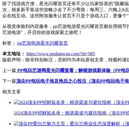
除了找游戏方便，星光闪耀首页还有不少让玩家惊喜的"隐藏福利
次，很多新手靠这些攻略少走了不少弯路；每周三、六晚上8点
众在线互动。这些附加服务让首页不只是个游戏入口，更像个"
从视觉体验到内容服务，pp艺游电游星光闪耀首页都在用细节
艺游电游"，开启你的游戏探索之旅吧！
标签：
pp艺游电游星光闪耀首页
本文地址：
https://www.ppdianwan.com/?id=985
版权声明：
除非特别标注，否则均为本站原创文章，转载时请
上一篇
PP电玩艺游网星光闪耀查看：解锁游戏新体验（PP电
下一篇
顶尖PP电玩电子埃及艳后之心投注（顶尖PP电玩电子
相关文章
2024顶尖PP招财鼠名录：精选渠道与避坑指南（顶尖PP