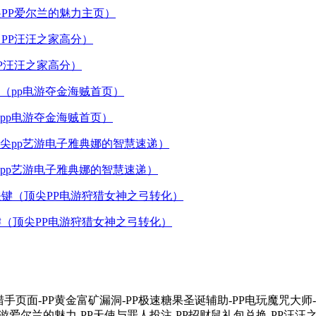
PP爱尔兰的魅力主页）
P汪汪之家高分）
pp电游夺金海贼首页）
pp艺游电子雅典娜的智慧速递）
（顶尖PP电游狩猎女神之弓转化）
金猎手页面-PP黄金富矿漏洞-PP极速糖果圣诞辅助-PP电玩魔咒大师
游爱尔兰的魅力-PP天使与罪人投注-PP招财鼠礼包兑换-PP汪汪