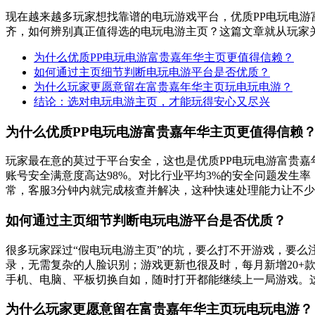
现在越来越多玩家想找靠谱的电玩游戏平台，优质PP电玩电
齐，如何辨别真正值得选的电玩电游主页？这篇文章就从玩家
为什么优质PP电玩电游富贵嘉年华主页更值得信赖？
如何通过主页细节判断电玩电游平台是否优质？
为什么玩家更愿意留在富贵嘉年华主页玩电玩电游？
结论：选对电玩电游主页，才能玩得安心又尽兴
为什么优质PP电玩电游富贵嘉年华主页更值得信赖
玩家最在意的莫过于平台安全，这也是优质PP电玩电游富贵
账号安全满意度高达98%。对比行业平均3%的安全问题发生
常，客服3分钟内就完成核查并解决，这种快速处理能力让不少
如何通过主页细节判断电玩电游平台是否优质？
很多玩家踩过“假电玩电游主页”的坑，要么打不开游戏，要么
录，无需复杂的人脸识别；游戏更新也很及时，每月新增20+款
手机、电脑、平板切换自如，随时打开都能继续上一局游戏。这
为什么玩家更愿意留在富贵嘉年华主页玩电玩电游？