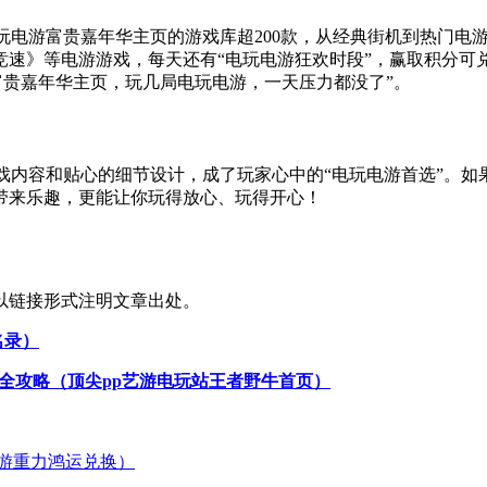
玩电游富贵嘉年华主页的游戏库超200款，从经典街机到热门电
速》等电游游戏，每天还有“电玩电游狂欢时段”，赢取积分可兑
富贵嘉年华主页，玩几局电玩电游，一天压力都没了”。
戏内容和贴心的细节设计，成了玩家心中的“电玩电游首选”。
带来乐趣，更能让你玩得放心、玩得开心！
以链接形式注明文章出处。
名录）
全攻略（顶尖pp艺游电玩站王者野牛首页）