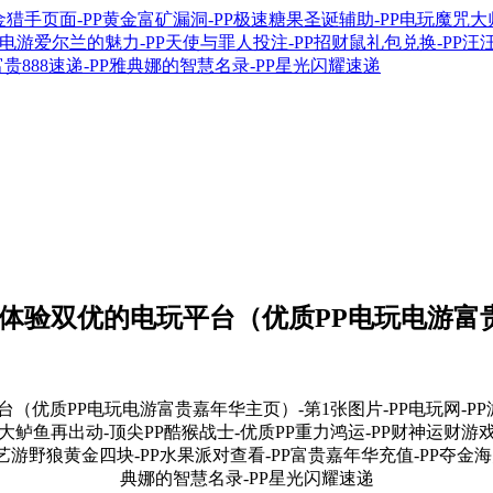
与体验双优的电玩平台（优质PP电玩电游富