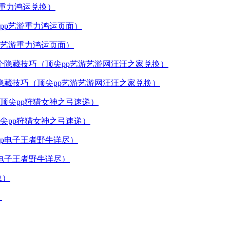
游重力鸿运兑换）
p艺游重力鸿运页面）
隐藏技巧（顶尖pp艺游艺游网汪汪之家兑换）
尖pp狩猎女神之弓速递）
p电子王者野牛详尽）
）