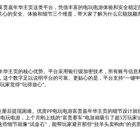
游富贵嘉年华主页这类平台，凭借丰富的电玩电游体验和安全稳定
关心的安全、体验和细节三个维度，带大家了解为什么它能脱颖
？
嘉年华主页的核心优势。平台采用银行级加密技术，所有账号信息
率，这个数字足以说明平台的可靠。更贴心的是，平台支持“一键
玩家觉得“玩得放心”。
注册后提现困难。优质PP电玩电游富贵嘉年华主页的细节设计就
电玩电游，上个月刚上线的“富贵赛车”电游就吸引了超5万玩家
些细节就像“试金石”，能帮玩家避开那些“挂羊头卖狗肉”的劣