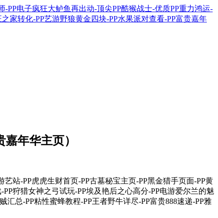
贵嘉年华主页）