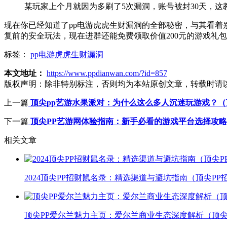
某玩家上个月就因为多刷了5次漏洞，账号被封30天，这
现在你已经知道了pp电游虎虎生财漏洞的全部秘密，与其看
复前的安全玩法，现在进群还能免费领取价值200元的游戏礼
标签：
pp电游虎虎生财漏洞
本文地址：
https://www.ppdianwan.com/?id=857
版权声明：
除非特别标注，否则均为本站原创文章，转载时请
上一篇
顶尖pp艺游水果派对：为什么这么多人沉迷玩游戏？（
下一篇
顶尖PP艺游网体验指南：新手必看的游戏平台选择攻略
相关文章
2024顶尖PP招财鼠名录：精选渠道与避坑指南（顶尖PP
顶尖PP爱尔兰魅力主页：爱尔兰商业生态深度解析（顶尖