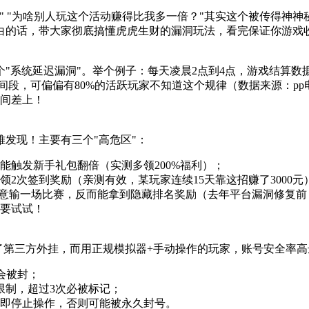
？" "为啥别人玩这个活动赚得比我多一倍？"其实这个被传得神
白的话，带大家彻底搞懂虎虎生财的漏洞玩法，看完保证你游戏
"系统延迟漏洞"。举个例子：每天凌晨2点到4点，游戏结算数据
间段，可偏偏有80%的活跃玩家不知道这个规律（数据来源：p
时间差上！
发现！主要有三个"高危区"：
能触发新手礼包翻倍（实测多领200%福利）；
2次签到奖励（亲测有效，某玩家连续15天靠这招赚了3000元
统结算前故意输一场比赛，反而能拿到隐藏排名奖励（去年平台漏洞修复
要试试！
了第三方外挂，而用正规模拟器+手动操作的玩家，账号安全率高达
会被封；
限制，超过3次必被标记；
即停止操作，否则可能被永久封号。