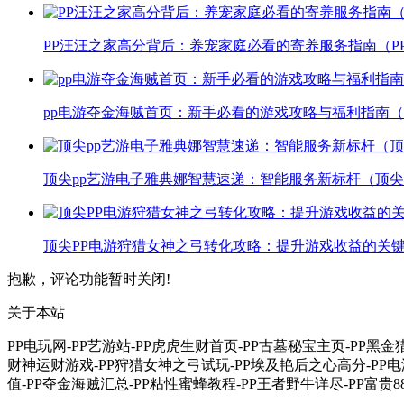
PP汪汪之家高分背后：养宠家庭必看的寄养服务指南（P
pp电游夺金海贼首页：新手必看的游戏攻略与福利指南（
顶尖pp艺游电子雅典娜智慧速递：智能服务新标杆（顶尖
顶尖PP电游狩猎女神之弓转化攻略：提升游戏收益的关键
抱歉，评论功能暂时关闭!
关于本站
PP电玩网-PP艺游站-PP虎虎生财首页-PP古墓秘宝主页-PP黑
财神运财游戏-PP狩猎女神之弓试玩-PP埃及艳后之心高分-PP电
值-PP夺金海贼汇总-PP粘性蜜蜂教程-PP王者野牛详尽-PP富贵