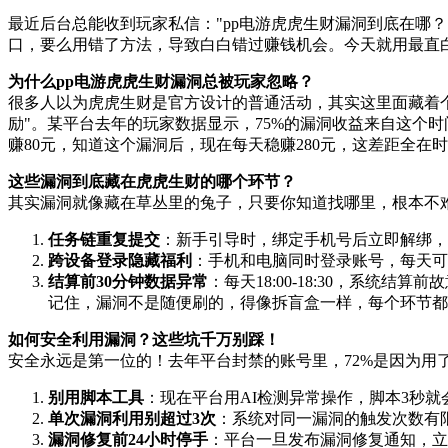
最近后台总能收到玩家私信："pp电游虎虎生财漏洞到底在哪
口，要么用错了方法，导致白白错过赚钱机会。今天就用最直
为什么pp电游虎虎生财漏洞总被玩家忽略？
很多人以为虎虎生财是官方设计的普通活动，其实这里面藏着个
励"。某平台去年的玩家数据显示，75%的漏洞收益来自这个时
赚80元，知道这个漏洞后，现在每天稳赚280元，这差距全在
这些漏洞到底藏在虎虎生财的哪个环节？
其实漏洞就像藏在草丛里的兔子，只要你知道找哪里，根本不难
任务链重复提交
：新手引导时，绑定手机号后立即解绑，
跨设备登录隐藏福利
：手机和电脑同时登录账号，每天可领
结算前30分钟数据异常
：每天18:00-18:30，系
记住，漏洞不是随便刷的，得像拆盲盒一样，每个环节都
如何安全利用漏洞？这些坑千万别踩！
安全永远是第一位的！去年平台封禁的账号里，72%是因为用
别用脚本工具
：现在平台用AI检测异常操作，脚本3秒就
单次漏洞利用别超过3次
：系统对同一漏洞的触发次数有
漏洞修复前24小时停手
：平台一旦发布漏洞修复通知，立