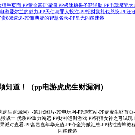
须知道！（pp电游虎虎生财漏洞）