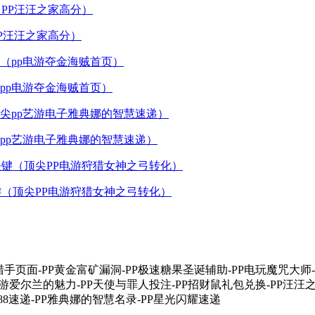
P汪汪之家高分）
pp电游夺金海贼首页）
pp艺游电子雅典娜的智慧速递）
（顶尖PP电游狩猎女神之弓转化）
金猎手页面-PP黄金富矿漏洞-PP极速糖果圣诞辅助-PP电玩魔咒大师
游爱尔兰的魅力-PP天使与罪人投注-PP招财鼠礼包兑换-PP汪汪
888速递-PP雅典娜的智慧名录-PP星光闪耀速递