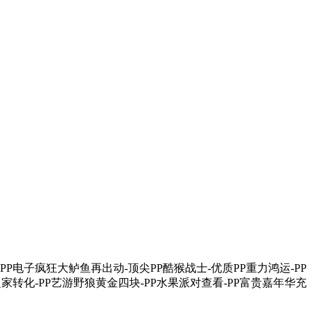
-PP电子疯狂大鲈鱼再出动-顶尖PP酷猴战士-优质PP重力鸿运-PP
之家转化-PP艺游野狼黄金四块-PP水果派对查看-PP富贵嘉年华充