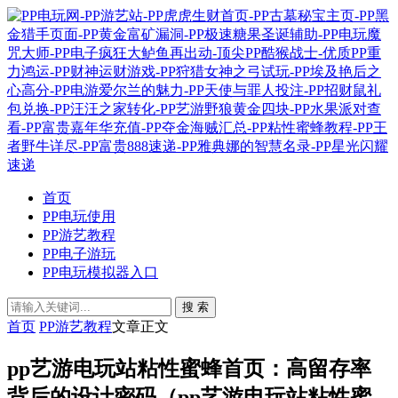
首页
PP电玩使用
PP游艺教程
PP电子游玩
PP电玩模拟器入口
搜 索
首页
PP游艺教程
文章正文
pp艺游电玩站粘性蜜蜂首页：高留存率
背后的设计密码（pp艺游电玩站粘性蜜