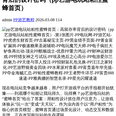
蜂首页）
admin
PP游艺教程
2026-03-08
114
现在电玩站竞争越来越卷，用户打开游戏平台的手指都开始犹
豫——到底哪个站能让我玩得久、玩得爽？pp艺游电玩站的
“蜜蜂首页”给出了答案：用粘性设计抓住用户注意力，让游戏
体验从“玩一次”变成“天天玩”。作为业内首个以“用户粘性”为
核心的首页模型，蜜蜂首页通过场景化设计、动态交互和数据
反馈，正在改写电玩站的生存逻辑。