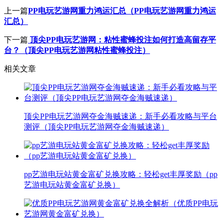
上一篇
PP电玩艺游网重力鸿运汇总（PP电玩艺游网重力鸿运
汇总）
下一篇
顶尖PP电玩艺游网：粘性蜜蜂投注如何打造高留存平
台？（顶尖PP电玩艺游网粘性蜜蜂投注）
相关文章
顶尖PP电玩艺游网夺金海贼速递：新手必看攻略与平台
测评（顶尖PP电玩艺游网夺金海贼速递）
pp艺游电玩站黄金富矿兑换攻略：轻松get丰厚奖励（pp
艺游电玩站黄金富矿兑换）