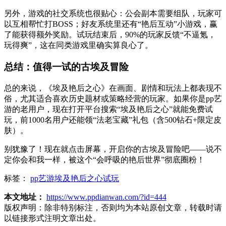
另外，游戏的社交系统也很贴心：公会副本需要组队，玩家可
以互相帮忙打BOSS；好友系统里还有“艳后互动”小游戏，赢
了能获得额外奖励。试玩结束后，90%的玩家反馈“不逼氪，
玩得爽”，这在同类游戏里确实算良心了。
总结：值得一试的古埃及冒险
总的来说，《埃及艳后之心》在画面、剧情和玩法上都表现不
俗，尤其适合喜欢历史题材或策略经营的玩家。如果你是pp艺
游的老用户，现在打开平台搜索“埃及艳后之心”就能免费试
玩，前1000名用户还能领“法老宝藏”礼包（含500钻石+限定皮
肤）。
别犹豫了！现在就点击屏幕，开启你的古埃及冒险吧——说不
定你会和我一样，被这个“会呼吸的艳后世界”彻底圈粉！
标签：
pp艺游埃及艳后之心试玩
本文地址：
https://www.ppdianwan.com/?id=444
版权声明：
除非特别标注，否则均为本站原创文章，转载时请
以链接形式注明文章出处。