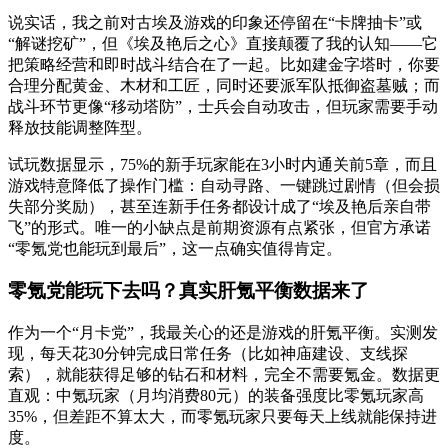
说实话，我之前对古埃及游戏的印象还停留在“卡牌抽卡”或
“解谜挖矿”，但《埃及艳后之心》直接颠覆了我的认知——它
把策略经营和即时战斗结合在了一起。比如建金字塔时，你要
合理分配黄金、木材和工匠，同时还要派军队抵御盗墓贼；而
战斗环节更像“移动塔防”，士兵会自动攻击，但玩家需要手动
释放技能调整阵型。
试玩数据显示，75%的新手玩家能在3小时内通关前5章，而且
游戏特意降低了操作门槛：自动寻路、一键跳过剧情（但会损
失部分奖励），甚至连新手任务都设计成了“埃及艳后亲自带
飞”的形式。唯一的小缺点是前期资源有点紧张，但官方承诺
“零氪党也能玩到最后”，这一点确实值得肯定。
零氪党能玩下去吗？真实肝氪平衡数据来了
作为一个“月卡党”，我最关心的还是游戏的肝氪平衡。实测发
现，每天花30分钟完成日常任务（比如神庙建设、支线探
索），就能获得足够的钻石和材料，完全不需要氪金。数据更
直观：中氪玩家（月均消费80元）的装备强度比零氪玩家高
35%，但差距不算太大，而零氪玩家只要每天上线就能保持进
度。