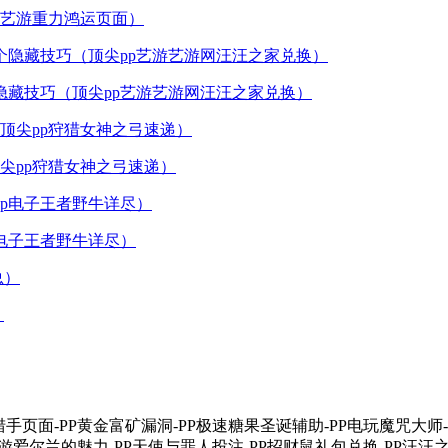
p艺游重力鸿运页面）
隐藏技巧（顶尖pp艺游艺游网汪汪之家兑换）
尖pp狩猎女神之弓速递）
p电子王者野牛详尽）
）
金猎手页面-PP黄金富矿漏洞-PP极速糖果圣诞辅助-PP电玩魔咒大师
游爱尔兰的魅力-PP天使与罪人投注-PP招财鼠礼包兑换-PP汪汪