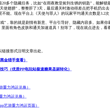
0多个隐藏任务，比如“在雨夜教堂捡到生锈的钥匙”，能解锁最终
天使翅膀”，整整肝了3天，最后通关时激动得差点把手机扔出
罢不能。现在平台上《天使与罪人》的玩家平均通关次数是3.2
游戏”，靠的就是剧情有新意、平台引导好、隐藏内容多。如果你
，里面有角色皮肤和通关加速道具！别等了，现在就点进去，看看你
以链接形式注明文章出处。
游黑金猎手查看）
技巧（优质PP电玩站极速糖果圣诞转化）
游重力鸿运兑换）