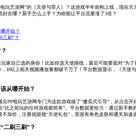
P电玩艺游网”的《天使与罪人》？这游戏半年前刚上线，现在
到底好在哪？新手怎么上手？为啥能让平台流量涨了3倍？
从哪开始？
刷三刷”？
”？
而是玩家自己选的身份！比如你选天使路线，最后可能要面对“为
版本，B站上相关视频播放量都破千万了！平台数据显示，《天使与
，该从哪开始？
尖PP电玩艺游网专门为这款游戏做了“傻瓜式引导”，从点击
“比之前玩的任何游戏都简单”。平台数据更给力：通过新手教程
加量不加价，注册就能领“天使礼包”，里面有角色皮肤和通关加
“二刷三刷”？