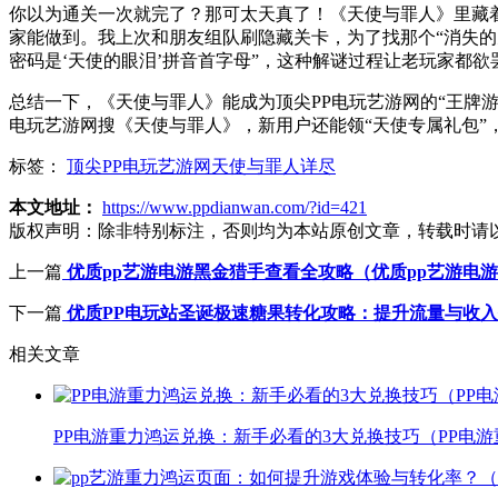
你以为通关一次就完了？那可太天真了！《天使与罪人》里藏着2
家能做到。我上次和朋友组队刷隐藏关卡，为了找那个“消失的
密码是‘天使的眼泪’拼音首字母”，这种解谜过程让老玩家都欲
总结一下，《天使与罪人》能成为顶尖PP电玩艺游网的“王牌
电玩艺游网搜《天使与罪人》，新用户还能领“天使专属礼包”
标签：
顶尖PP电玩艺游网天使与罪人详尽
本文地址：
https://www.ppdianwan.com/?id=421
版权声明：
除非特别标注，否则均为本站原创文章，转载时请
上一篇
优质pp艺游电游黑金猎手查看全攻略（优质pp艺游电
下一篇
优质PP电玩站圣诞极速糖果转化攻略：提升流量与收入
相关文章
PP电游重力鸿运兑换：新手必看的3大兑换技巧（PP电