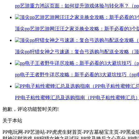
pp艺游重力鸿运页面：如何提升游戏体验与转化率？（p
顶尖pp艺游艺游网汪汪之家兑换全攻略：新手必看的3个
顶尖pp狩猎女神之弓速递：复合弓选购与配送全攻略（顶
pp电子王者野牛详尽攻略：新手必看的3大避坑技巧（p
PP电子粘性蜜蜂汇总及选购指南（PP电子粘性蜜蜂汇总
抱歉，评论功能暂时关闭!
关于本站
PP电玩网-PP艺游站-PP虎虎生财首页-PP古墓秘宝主页-PP黑
财神运财游戏-PP狩猎女神之弓试玩-PP埃及艳后之心高分-PP电