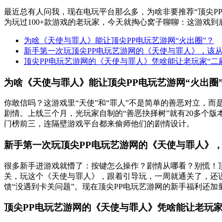
最近总有人问我，现在电玩平台那么多，为啥非要推荐“顶尖P
为玩过100+款游戏的老玩家，今天就掏心窝子聊聊：这游戏
为啥《天使与罪人》能让顶尖PP电玩艺游网“火出圈”？
新手第一次玩顶尖PP电玩艺游网的《天使与罪人》，该
顶尖PP电玩艺游网的《天使与罪人》凭啥能让老玩家“二
为啥《天使与罪人》能让顶尖PP电玩艺游网“火出圈
你敢信吗？这游戏里“天使”和“罪人”不是简单的善恶对立，
剧情。上线三个月，光玩家自制的“善恶抉择树”就有20多个
门榜前三，连隔壁游戏平台都来偷师他们的剧情设计。
新手第一次玩顶尖PP电玩艺游网的《天使与罪人》
很多新手进游戏就懵了：按键怎么操作？剧情从哪看？别慌！顶
关，玩这个《天使与罪人》，跟着引导玩，一周就通关了，还说
馈“没遇到卡关问题”。现在顶尖PP电玩艺游网的新手福利还
顶尖PP电玩艺游网的《天使与罪人》凭啥能让老玩家