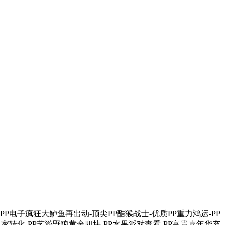
-PP电子疯狂大鲈鱼再出动-顶尖PP酷猴战士-优质PP重力鸿运-PP
之家转化-PP艺游野狼黄金四块-PP水果派对查看-PP富贵嘉年华充