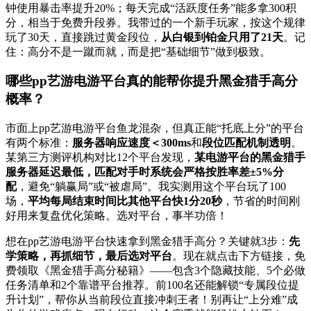
钟使用暴击率提升20%；每天完成“活跃度任务”能多拿300积
分，相当于免费升段券。我带过的一个新手玩家，按这个规律
玩了30天，直接跳过黄金段位，
从白银到铂金只用了21天
。记
住：高分不是一蹴而就，而是把“基础细节”做到极致。
哪些pp艺游电游平台真的能帮你提升黑金猎手高分
概率？
市面上pp艺游电游平台鱼龙混杂，但真正能“托底上分”的平台
有两个标准：
服务器响应速度＜300ms
和
段位匹配机制透明
。
某第三方测评机构对比12个平台发现，
某电游平台的黑金猎手
服务器延迟最低，匹配对手时系统会严格按胜率差±5%分
配
，避免“躺赢局”或“被虐局”。我实测用这个平台玩了100
场，
平均每局结束时间比其他平台快1分20秒
，节省的时间刚
好用来复盘优化策略。选对平台，事半功倍！
想在pp艺游电游平台快速拿到黑金猎手高分？关键就3步：
先
学策略，再抓细节，最后选对平台
。现在就点击下方链接，免
费领取《黑金猎手高分秘籍》——包含3个隐藏技能、5个必做
任务清单和2个靠谱平台推荐。前100名还能解锁“专属段位提
升计划”，帮你从当前段位直接冲刺王者！别再让“上分难”成