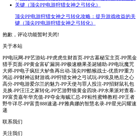
顶尖PP电游狩猎女神之弓转化攻略：提升游戏收益的关
键（顶尖PP电游狩猎女神之弓转化）
抱歉，评论功能暂时关闭!
关于本站
PP电玩网-PP艺游站-PP虎虎生财首页-PP古墓秘宝主页-PP黑金
猎手页面-PP黄金富矿漏洞-PP极速糖果圣诞辅助-PP电玩魔咒
大师-PP电子疯狂大鲈鱼再出动-顶尖PP酷猴战士-优质PP重力
鸿运-PP财神运财游戏-PP狩猎女神之弓试玩-PP埃及艳后之心
高分-PP电游爱尔兰的魅力-PP天使与罪人投注-PP招财鼠礼包
兑换-PP汪汪之家转化-PP艺游野狼黄金四块-PP水果派对查看-
PP富贵嘉年华充值-PP夺金海贼汇总-PP粘性蜜蜂教程-PP王者
野牛详尽-PP富贵888速递-PP雅典娜的智慧名录-PP星光闪耀速
递
联系我们
关注我们