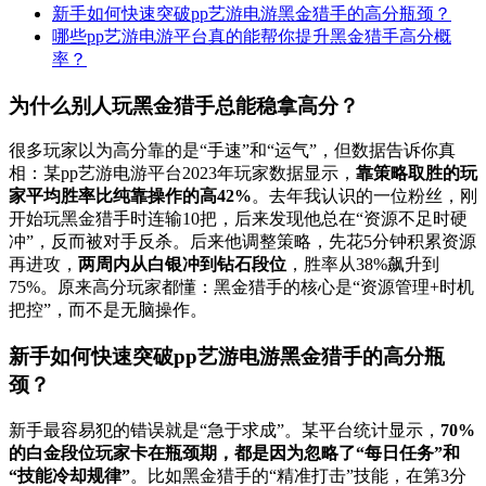
新手如何快速突破pp艺游电游黑金猎手的高分瓶颈？
哪些pp艺游电游平台真的能帮你提升黑金猎手高分概
率？
为什么别人玩黑金猎手总能稳拿高分？
很多玩家以为高分靠的是“手速”和“运气”，但数据告诉你真
相：某pp艺游电游平台2023年玩家数据显示，
靠策略取胜的玩
家平均胜率比纯靠操作的高42%
。去年我认识的一位粉丝，刚
开始玩黑金猎手时连输10把，后来发现他总在“资源不足时硬
冲”，反而被对手反杀。后来他调整策略，先花5分钟积累资源
再进攻，
两周内从白银冲到钻石段位
，胜率从38%飙升到
75%。原来高分玩家都懂：黑金猎手的核心是“资源管理+时机
把控”，而不是无脑操作。
新手如何快速突破pp艺游电游黑金猎手的高分瓶
颈？
新手最容易犯的错误就是“急于求成”。某平台统计显示，
70%
的白金段位玩家卡在瓶颈期，都是因为忽略了“每日任务”和
“技能冷却规律”
。比如黑金猎手的“精准打击”技能，在第3分